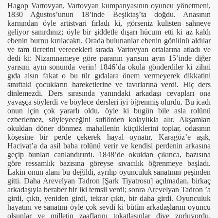
Hagop Vartovyan, Vartovyan kumpanyasının oyuncu yönetmeni,
1830 Ağustos’unun 18’inde Beşiktaş’ta doğdu. Anasının
karnından öyle artistvari fırladı ki, görseniz kulisten sahneye
geliyor sanırdınız; öyle bir şiddetle dışarı hücum etti ki az kaldı
ebenin burnu kırılacaktı. Orada bulunanlar ebenin gönlünü aldılar
ve tam ücretini verecekleri sırada Vartovyan ortalarına atladı ve
dedi ki: Nizamnameye göre paranın yarısını ayın 15’inde diğer
yarısını ayın sonunda verin! 1846’da okula gönderdiler ki zihni
gıda alsın fakat o bu tür gıdalara önem vermeyerek dikkatini
sınıftaki çocukların hareketlerine ve tavırlarına verdi. Hiç ders
dinlemezdi. Ders sırasında yanındaki arkadaşı cevapları ona
yavaşça söylerdi ve böylece dersleri iyi öğrenmiş olurdu. Bu icadı
onun için çok yararlı oldu, öyle ki bugün bile asla rolünü
ezberlemez, söyleyeceğini suflörden kolaylıkla alır. Akşamları
okuldan döner dönmez mahallenin küçüklerini toplar, odasının
köşesine bir perde çekerek hayal oynatır, Karagöz’e aşık,
Hacivat’a da asil baba rolünü verir ve kendisi perdenin arkasına
geçip bunları canlandırırdı. 1848’de okuldan çıkınca, bazısına
göre ressamlık bazısına göreyse sıvacılık öğrenmeye başladı.
Lakin onun alanı bu değildi, ayrılıp oyunculuk sanatının peşinden
gitti. Daha Arevelyan Tadron [Şark Tiyatrosu] açılmadan, birkaç
arkadaşıyla beraber bir iki temsil verdi; sonra Arevelyan Tadron ’a
girdi, çıktı, yeniden girdi, tekrar çıktı, bir daha girdi. Oyunculuk
hayatını ve sanatını öyle çok sevdi ki bütün arkadaşlarını oyuncu
olsunlar ve milletin zaaflarını tokatlasınlar diye zorluyordu.