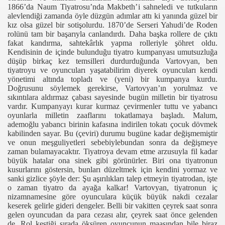
1866’da Naum Tiyatrosu’nda Makbeth’i sahneledi ve tutkuların
alevlendiği zamanda öyle düzgün adımlar attı ki yanında güzel bir
kız olsa güzel bir sotişolurdu. 1870’de Serseri Yahudi’de Roden
rolünü tam bir başarıyla canlandırdı. Daha başka rollere de çıktı
fakat kandırma, sahtekârlık yapma rolleriyle şöhret oldu.
Kendisinin de içinde bulunduğu tiyatro kumpanyası umutsuzluğa
düşüp birkaç kez temsilleri durdurduğunda Vartovyan, ben
tiyatroyu ve oyuncuları yaşatabilirim diyerek oyuncuları kendi
yönetimi altında topladı ve (yeni) bir kumpanya kurdu.
Doğrusunu söylemek gerekirse, Vartovyan’ın yorulmaz ve
sıkıntılara aldırmaz çabası sayesinde bugün milletin bir tiyatrosu
vardır. Kumpanyayı kurar kurmaz çevirmenler tuttu ve yabancı
oyunlarla milletin zaaflarını tokatlamaya başladı. Malum,
ademoğlu yabancı birinin kafasına indirilen tokatı çocuk dövmek
kabilinden sayar. Bu (çeviri) durumu bugüne kadar değişmemiştir
ve onun meşguliyetleri sebebiylebundan sonra da değişmeye
zaman bulamayacaktır. Tiyatroya devam etme arzusuyla fil kadar
büyük hatalar ona sinek gibi görünürler. Biri ona tiyatronun
kusurlarını göstersin, bunları düzeltmek için kendini yormaz ve
sanki gizlice şöyle der: Şu aşırılıkları talep etmeyin tiyatrodan, işte
o zaman tiyatro da ayağa kalkar! Vartovyan, tiyatronun iç
nizamnamesine göre oyunculara küçük büyük nakdi cezalar
keserek gelirle gideri dengeler. Belli bir vakitten çeyrek saat sonra
gelen oyuncudan da para cezası alır, çeyrek saat önce gelenden
de. Rol kestiği sırada öksüren oyuncunun maaşından bile biraz