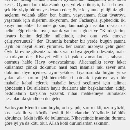
keser. Oyuncuların idaresinde çok yürek eritmiştir, hâlâ da aynı
şekilde yiyip bitirmeye devam eder; öyle ki yanına gittiğiniz gibi
saçlarını yolarak ağlar, ben bittim, yaşayamam, fakat tiyatroyu
yaşatmak için dişlerimi sıkıyorum, der. Fazlasıyla şüphecidir, iki
kişiyi muhabbet halinde görsün, tanımadığı insanlar olsalar da
belini eğip ellerini ovuşturarak yanlarına gider ve “Kardeşlerim,
tiyatro benim değildir, milletindir, niye onu yok etmeye
çalışıyorsunuz?” der. Bununla beraber bir yerde bugün şanına
layık bir hayat sürer; yürümez, her zaman arabayla gelir gider.
Öyle ki evine gitseniz az biraz yan odaya geçelim deseniz, araba
ısmarlayın der. Rivayet edilir ki yakın zamanlarda arabasına
oturmuş halde Hayg oynayacakmış. Alicenaplığı sever fakat
kullanmaz çünkü dokunur; nasıl bazı insanlar rakı sever ama
dokunur diye içemez, aynı şekilde. Tiyatrosunda bugün yüze
yakın aile barınır. (Muhtemeldir ki patriark tiyatroyu ayrı bir
mahalle kabul ederek mahalle heyeti seçilmesi için talimat
göndersin.) Bu ailelerin hayır dualarını alır, başkalarından aldığı
bedduaların karşısına yazarak nihai mahkemeye sunulacak
hesapları da şimdiden dengeler.
Vartovyan Efendi uzun boylu, orta yapılı, sarı renkli, uzun yüzlü,
rosu
kısa sakallı ve küçük beyinli bir adamdır. Yüzünde kötülük
görülmez, lakin iyilik de bulunmaz. Nihayetinde insandır, duruma
göre iyi ya da kötü olur. Allah kötü durumlardan sakınsın.