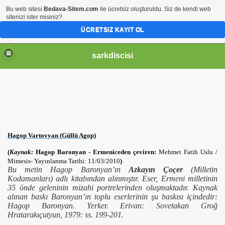
Bu web sitesi
Bedava-Sitem.com
ile ücretsiz oluşturuldu. Siz de kendi web
sitenizi ister misiniz?
ÜCRETSIZ KAYIT OL
sarkdiscisi
Hagop Vartovyan (Güllü Agop)
(
Kaynak:
Hagop Baronyan - Ermeniceden çeviren:
Mehmet Fatih Uslu
/
Mimesis-
Yayınlanma Tarihi: 11/03/2010
)
Bu metin Hagop Baronyan’ın
Azkayın Çoçer
(Milletin
Kodamanları) adlı kitabından alınmıştır. Eser, Ermeni milletinin
35 önde geleninin mizahi portrelerinden oluşmaktadır. Kaynak
alınan baskı Baronyan’ın toplu eserlerinin şu baskısı içindedir:
Hagop Baronyan. Yerker. Erivan: Sovetakan Groğ
Hratarakıçutyun, 1979: ss. 199-201.