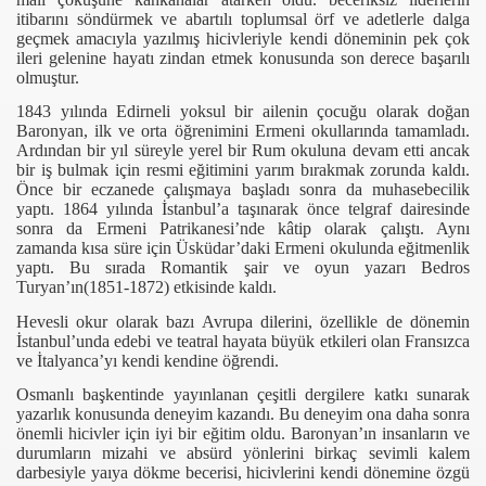
itibarını söndürmek ve abartılı toplumsal örf ve adetlerle dalga
geçmek amacıyla yazılmış hicivleriyle kendi döneminin pek çok
ileri gelenine hayatı zindan etmek konusunda son derece başarılı
olmuştur.
1843 yılında Edirneli yoksul bir ailenin çocuğu olarak doğan
Baronyan, ilk ve orta öğrenimini Ermeni okullarında tamamladı.
Ardından bir yıl süreyle yerel bir Rum okuluna devam etti ancak
bir iş bulmak için resmi eğitimini yarım bırakmak zorunda kaldı.
Önce bir eczanede çalışmaya başladı sonra da muhasebecilik
yaptı. 1864 yılında İstanbul’a taşınarak önce telgraf dairesinde
sonra da Ermeni Patrikanesi’nde kâtip olarak çalıştı. Aynı
zamanda kısa süre için Üsküdar’daki Ermeni okulunda eğitmenlik
yaptı. Bu sırada Romantik şair ve oyun yazarı Bedros
Turyan’ın(1851-1872) etkisinde kaldı.
Hevesli okur olarak bazı Avrupa dilerini, özellikle de dönemin
İstanbul’unda edebi ve teatral hayata büyük etkileri olan Fransızca
ve İtalyanca’yı kendi kendine öğrendi.
Osmanlı başkentinde yayınlanan çeşitli dergilere katkı sunarak
yazarlık konusunda deneyim kazandı. Bu deneyim ona daha sonra
önemli hicivler için iyi bir eğitim oldu. Baronyan’ın insanların ve
durumların mizahi ve absürd yönlerini birkaç sevimli kalem
darbesiyle yaıya dökme becerisi, hicivlerini kendi dönemine özgü