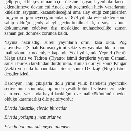
gelip geçici bir şey olmanın çok ötesine taşıyarak yeni okurları da
eğlendirmeye devam etti.Ancak çok geçmeden hiciv yazarlarının
kitlelerin saygısını kazanabileceğini ama alay ettiği zenginlerden
hiç yardım görmeyeceğini anladı. 1879 yılında evlendikten sonra
sahip olduğu geniş aileyi geçindirebilmek için suya sabuna
dokunmayan edebiyat dışı mesleğine muhasebeciliğe zaman
zaman geri dönmek zorunda kaldı.
Yayına hazırladığı süreli yayınların ömrü kısa oldu. Poğ
aravodyan (Sabah Borusu) yirmi sekiz sayı yayınlandıktan sonra
mali sıkıntılar nedeniyle kapandı. Yedi yıl içinde Yeprad (Fırat),
Meğu (Arı) ve Tadron (Tiyatro) isimli dergilerin yayını Osmanlı
sansür bürosu tarafından durduruldu. Bunları dört yıl sonra Khigar
(Zeki) ve o da kapandıktan birkaç sonra Dzidzağ (Neşe) isimli
dergiler izledi.
Baronyan, iniş çıkışlarla dolu yirmi yıllık hareketli yayıncılık
serüveninin sonunda, toplumda çeşitli kötücül şahsiyetleri hedef
alan veda yazısında hayal kırıklığının ve mali çöküntünün neden
olduğu karamsarlığı dile geitriryordu:
Elveda haksızlık, elveda iftiracılar
Elveda yozlaşmış memurlar ve
Elveda borcunu ödemeyen aboneler.