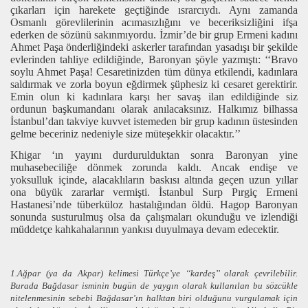
çıkarları için harekete geçtiğinde ısrarcıydı. Aynı zamanda
Osmanlı görevlilerinin acımasızlığını ve beceriksizliğini ifşa
ederken de sözünü sakınmıyordu. İzmir’de bir grup Ermeni kadını
Ahmet Paşa önderliğindeki askerler tarafından yasadışı bir şekilde
evlerinden tahliye edildiğinde, Baronyan şöyle yazmıştı: ‘‘Bravo
soylu Ahmet Paşa! Cesaretinizden tüm dünya etkilendi, kadınlara
saldırmak ve zorla boyun eğdirmek şüphesiz ki cesaret gerektirir.
Emin olun ki kadınlara karşı her savaş ilan edildiğinde siz
ordunun başkumandanı olarak anılacaksınız. Halkımız bilhassa
İstanbul’dan takviye kuvvet istemeden bir grup kadının üstesinden
gelme beceriniz nedeniyle size müteşekkir olacaktır.’’
Khigar ‘ın yayını durdurulduktan sonra Baronyan yine
muhasebeciliğe dönmek zorunda kaldı. Ancak endişe ve
yoksulluk içinde, alacaklıların baskısı altında geçen uzun yıllar
ona büyük zararlar vermişti. İstanbul Surp Pırgiç Ermeni
Hastanesi’nde tüberküloz hastalığından öldü. Hagop Baronyan
sonunda susturulmuş olsa da çalışmaları okunduğu ve izlendiği
müddetçe kahkahalarının yankısı duyulmaya devam edecektir.
1.Ağpar (ya da Akpar) kelimesi Türkçe’ye ‘‘kardeş’’ olarak çevrilebilir.
Burada Bağdasar isminin bugün de yaygın olarak kullanılan bu sözcükle
nitelenmesinin sebebi Bağdasar’ın halktan biri olduğunu vurgulamak için