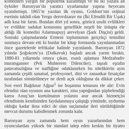
komedileri yaygın bir popülerlik kazanmıştı ve bu iki yazara ait
öyküler Baronyan’da yaratıcı uyarlamalar yapma heyecanı
uyandırmıştı. 1865’te yazılan ilk oyunu, Goldoni’nin orijinal
eserinin taklidi olan Yergu derovdzarav mı (İki Efendili Bir Uşak)
adlı kısa bir farstı. Bundan dört yıl sonra, görücü usulü evlilikleri
ve evlilikte sadakat konusunu genellikle neşeli bir üslupta ele
aldığı ilk komedisi Adamnapuyj arevelyan (Şark Dişçisi) geldi.
Sonraki çalışmalarında Ermeni toplumunun gerçekçi temsilini
sunmaya devam etti ki bunlar bir kitap formunda yayınlanmadan
önce gazetelerde tefrikalar halinde yayınlandı. Baronyan 1872
yılında Şoğokortı’ya (Dalkavuk) başladı ancak yarım bıraktı.
1880-81 yıllarında ortaya çıkan, esaslı aşlaması Medzabadiv
muratsganner (Pek Muhterem Dilenciler), taşralı eşrafın
r
patavatsızlığına ve naifliğine odaklanırken bu niteliklerin aynı
zamanda çeşitli sanatsal, profesyonel, dini ve zanaatkar fırsatçılar
tarafından sömürülmeye ne denli açık olduğuna da dikkat çeker.
1
Son eseri Bağdasar Ağpar
ise boşanma temasını ele alır: Evin
efendisi olan oyunun ana karakteri, zina yaptığından şüphelendiği
karısı Anuş’tan kurtulmanın yolarını arar ancak hizmetçisi
efendisinin kendisinden faydalanmaya çalıştığı yönünde, uydurma
olduğu kadar ikna edici de olan suçlamalar ileri sürüldüğünde
mevcut durumu kabullenmek zorunda kalır.
it
Baronyan aynı zamanda hem oyun yazarlarından hem
oyunculardan yüksek bir standart talep eden keskin bir tiyatro