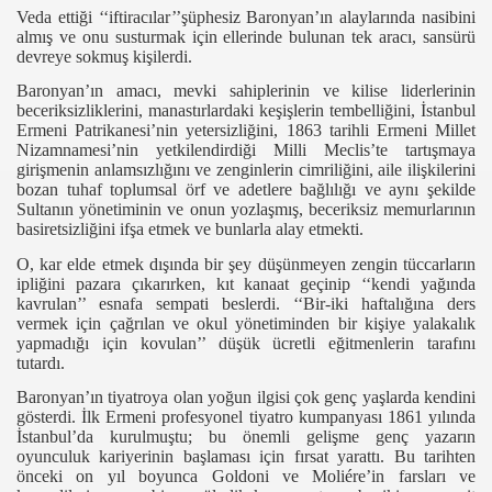
Veda ettiği ‘‘iftiracılar’’şüphesiz Baronyan’ın alaylarında nasibini
almış ve onu susturmak için ellerinde bulunan tek aracı, sansürü
devreye sokmuş kişilerdi.
Baronyan’ın amacı, mevki sahiplerinin ve kilise liderlerinin
beceriksizliklerini, manastırlardaki keşişlerin tembelliğini, İstanbul
Ermeni Patrikanesi’nin yetersizliğini, 1863 tarihli Ermeni Millet
Nizamnamesi’nin yetkilendirdiği Milli Meclis’te tartışmaya
girişmenin anlamsızlığını ve zenginlerin cimriliğini, aile ilişkilerini
bozan tuhaf toplumsal örf ve adetlere bağlılığı ve aynı şekilde
Sultanın yönetiminin ve onun yozlaşmış, beceriksiz memurlarının
basiretsizliğini ifşa etmek ve bunlarla alay etmekti.
O, kar elde etmek dışında bir şey düşünmeyen zengin tüccarların
ipliğini pazara çıkarırken, kıt kanaat geçinip ‘‘kendi yağında
kavrulan’’ esnafa sempati beslerdi. ‘‘Bir-iki haftalığına ders
vermek için çağrılan ve okul yönetiminden bir kişiye yalakalık
yapmadığı için kovulan’’ düşük ücretli eğitmenlerin tarafını
tutardı.
Baronyan’ın tiyatroya olan yoğun ilgisi çok genç yaşlarda kendini
rosu
gösterdi. İlk Ermeni profesyonel tiyatro kumpanyası 1861 yılında
İstanbul’da kurulmuştu; bu önemli gelişme genç yazarın
oyunculuk kariyerinin başlaması için fırsat yarattı. Bu tarihten
önceki on yıl boyunca Goldoni ve Moliére’in farsları ve