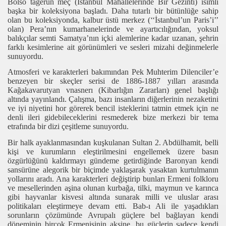
Bolso tağerun meç (İstanbul Mahallelerinde Bir Gezinti) isimli
başka bir koleksiyona başladı. Daha tutarlı bir bütünlüğe sahip
olan bu koleksiyonda, kalbur üstü merkez (‘‘İstanbul’un Paris’i’’
olan) Pera’nın kumarhanelerinde ve ayartıcılığından, yoksul
balıkçılar semti Samatya’nın içki alemlerine kadar uzanan, şehrin
farklı kesimlerine ait görünümleri ve sesleri mizahi değinmelerle
sunuyordu.
Atmosferi ve karakterleri bakımından Pek Muhterim Dilenciler’e
benzeyen bir skeçler serisi de 1886-1887 yılları arasında
Kağakavarutyan vnasnerı (Kibarlığın Zararları) genel başlığı
altında yayınlandı. Çalışma, bazı insanların diğerlerinin nezaketini
ve iyi niyetini hor görerek bencil isteklerini tatmin etmek için ne
denli ileri gidebileceklerini resmederek bize merkezi bir tema
etrafında bir dizi çeşitleme sunuyordu.
Bir halk ayaklanmasından kuşkulanan Sultan 2. Abdülhamit, belli
kişi ve kurumların eleştirilmesini engellemek üzere basın
özgürlüğünü kaldırmayı gündeme getirdiğinde Baronyan kendi
sansürüne alegorik bir biçimde yaklaşarak yasaktan kurtulmanın
yollarını aradı. Ana karakterleri değiştirip bunları Ermeni folkloru
ve mesellerinden aşina olunan kurbağa, tilki, maymun ve karınca
gibi hayvanlar kisvesi altında sunarak milli ve uluslar arası
politikaları eleştirmeye devam etti. Bab-ı Ali ile yaşadıkları
sorunların çözümünde Avrupalı güçlere bel bağlayan kendi
döneminin birçok Ermenisinin aksine, bu güçlerin sadece kendi