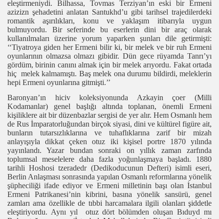
eleştirmeniydi. Bilhassa, Tovmas Terziyan’ın eski bir Ermeni
azizizn şehadetini anlatan Santukhd’u gibi tarihsel trajedilerdeki
 Bozmak"
romantik aşırılıkları, konu ve yaklaşım itibarıyla uygun
bulmuyordu. Bir seferinde bu eserlerin dini bir araç olarak
cchino'ya
kullanılmaları üzerine yorum yaparken şunları dile getirmişti:
‘‘Tiyatroya giden her Ermeni bilir ki, bir melek ve bir ruh Ermeni
oyunlarının olmazsa olmazı gibidir. Dün gece rüyamda Tanrı’yı
gördüm, birinin canını almak için bir melek arıyordu. Fakat ortada
hiç melek kalmamıştı. Baş melek ona durumu bildirdi, meleklerin
hepi Ermeni oyunlarına gitmişti.’’
Baronyan’ın hiciv koleksiyonunda Azkayin çoer (Milli
Kodamanlar) genel başlığı altında toplanan, önemli Ermeni
kişiliklere ait bir düzenbazlar sergisi de yer alır. Hem Osmanlı hem
de Rus İmparatorluğundan birçok siyasi, dini ve kültürel figüre ait,
bunların tutarsızlıklarına ve tuhaflıklarına zarif bir mizah
anlayışıyla dikkat çeken otuz iki kişisel portre 1870 yılında
yayınlandı. Yazar bundan sonraki on yıllık zaman zarfında
toplumsal meselelere daha fazla yoğunlaşmaya başladı. 1880
tarihli Hoshosi tzeradedr (Dedikoducunun Defteri) isimli eseri,
Berlin Anlaşması sonrasında yapılan Osmanlı reformlarına yönelik
şüpheciliği ifade ediyor ve Ermeni milletinin başı olan İstanbul
Ermeni Patrikanesi’nin kibrini, basına yönelik sansürü, genel
zamları ama özellikle de tıbbi harcamalara ilgili olanları şiddetle
eleştiriyordu. Aynı yıl otuz dört bölümden oluşan Bıduyd mı