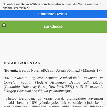
Bu web sitesi
Bedava-Sitem.com
ile ücretsiz oluşturuldu. Siz de kendi web
sitenizi ister misiniz?
ÜCRETSIZ KAYIT OL
sarkdiscisi
HAGOP BARONYAN
(
Kaynak:
Bedros Norehad(Çeviri: Ayşan Sönmez)
/
Mimesis 17
)
(Bu makalenin İngilizce orijinali editörlüğünü Parlakian ve
Cowe’un yaptığı Modern Armenian Drama adlı kitapta
(Colombia University Press, New York 2001), s. 61-64 arasında
‘‘Hagop Baronian’’ başlığıyla yayınlanmıştır.)
Hagop Baronyan, bir yazar olarak ölümsüzlüğe kavuşmuş
olmakla beraber 1891 yılında yoksulluk ve safalet içinde kendi
mali çöküşüne kahkahalar atarken öldü. beceriksiz liderlerin