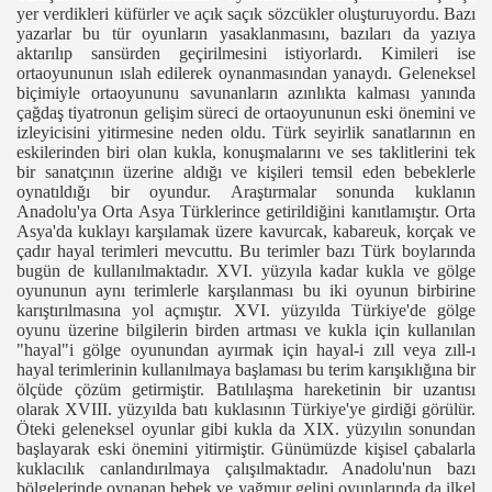
yer verdikleri küfürler ve açık saçık sözcükler oluşturuyordu. Bazı
yazarlar bu tür oyunların yasaklanmasını, bazıları da yazıya
aktarılıp sansürden geçirilmesini istiyorlardı. Kimileri ise
ortaoyununun ıslah edilerek oynanmasından yanaydı. Geleneksel
biçimiyle ortaoyununu savunanların azınlıkta kalması yanında
çağdaş tiyatronun gelişim süreci de ortaoyununun eski önemini ve
izleyicisini yitirmesine neden oldu. Türk seyirlik sanatlarının en
eskilerinden biri olan kukla, konuşmalarını ve ses taklitlerini tek
bir sanatçının üzerine aldığı ve kişileri temsil eden bebeklerle
oynatıldığı bir oyundur. Araştırmalar sonunda kuklanın
Anadolu'ya Orta Asya Türklerince getirildiğini kanıtlamıştır. Orta
Asya'da kuklayı karşılamak üzere kavurcak, kabareuk, korçak ve
çadır hayal terimleri mevcuttu. Bu terimler bazı Türk boylarında
bugün de kullanılmaktadır. XVI. yüzyıla kadar kukla ve gölge
oyununun aynı terimlerle karşılanması bu iki oyunun birbirine
karıştırılmasına yol açmıştır. XVI. yüzyılda Türkiye'de gölge
oyunu üzerine bilgilerin birden artması ve kukla için kullanılan
"hayal"i gölge oyunundan ayırmak için hayal-i zıll veya zıll-ı
hayal terimlerinin kullanılmaya başlaması bu terim karışıklığına bir
ölçüde çözüm getirmiştir. Batılılaşma hareketinin bir uzantısı
olarak XVIII. yüzyılda batı kuklasının Türkiye'ye girdiği görülür.
Öteki geleneksel oyunlar gibi kukla da XIX. yüzyılın sonundan
başlayarak eski önemini yitirmiştir. Günümüzde kişisel çabalarla
kuklacılık canlandırılmaya çalışılmaktadır. Anadolu'nun bazı
bölgelerinde oynanan bebek ve yağmur gelini oyunlarında da ilkel