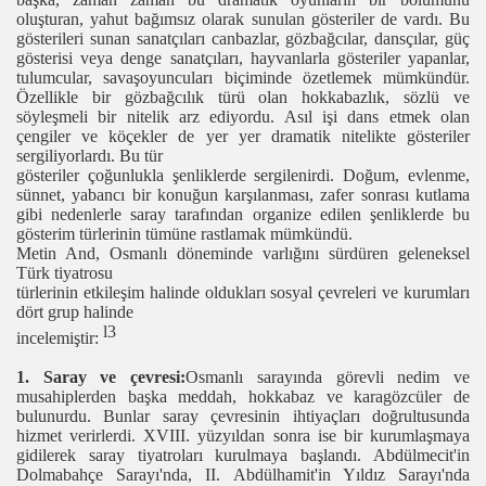
oluşturan,
yahut
bağımsız
olarak sunulan gösteriler de
vardı.
Bu
gösterileri sunan
sanatçıları
canbazlar,
gözbağcılar, dansçılar,
güç
gösterisi veya denge
sanatçıları,
hayvanlarla gösteriler yapanlar,
tulumcular,
savaş
oyuncuları
biçiminde özetlemek mümkündür.
Özellikle bir
gözbağcılık
türü olan
hokkabazlık,
sözlü ve
söyleşmeli
bir nitelik arz ediyordu.
Asıl işi
dans etmek olan
çengiler ve köçekler de yer yer dramatik nitelikte gösteriler
sergiliyorlardı.
Bu tür
gösteriler
çoğunlukla şenliklerde
sergilenirdi.
Doğum,
evlenme,
sünnet,
yabancı
bir
konuğun karşılanması,
zafer
sonrası
kutlama
gibi nedenlerle saray
tarafından
organize edilen
şenliklerde
bu
gösterim türlerinin tümüne rastlamak mümkündü.
Metin And,
Osmanlı
döneminde
varlığını
sürdüren geleneksel
Türk tiyatrosu
türlerinin
etkileşim
halinde
oldukları
sosyal çevreleri ve
kurumları
dört grup halinde
l3
incel
emiştir:
1.
Saray ve çevresi:
Osmanlı sarayında
görevli nedim ve
musahiplerden
başka
meddah, hokkabaz ve karagözcüler de
bulunurdu. Bunlar saray çevresinin
ihtiyaçları doğrultusunda
hizmet verirlerdi. XVIII.
yüzyıldan
sonra ise bir
kurumlaşmaya
gidilerek saray
tiyatroları
kurulmaya
başlandı.
Abdülmecit'in
Dolmabahçe
Sarayı'nda,
II. Abdülhamit'in
Yıldız Sarayı'nda