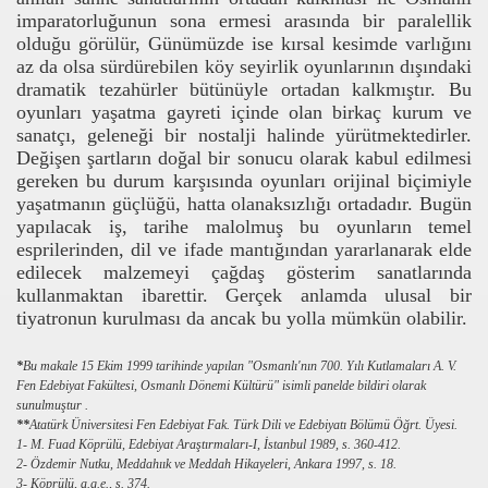
imparatorluğunun sona ermesi arasında bir paralellik
olduğu görülür, Günümüzde ise kırsal kesimde varlığını
az da olsa sürdürebilen köy seyirlik oyunlarının dışındaki
dramatik tezahürler bütünüyle ortadan kalkmıştır. Bu
oyunları yaşatma gayreti içinde olan birkaç kurum ve
sanatçı, geleneği bir nostalji halinde yürütmektedirler.
Değişen şartların doğal bir sonucu olarak kabul edilmesi
gereken bu durum karşısında oyunları orijinal biçimiyle
yaşatmanın güçlüğü, hatta olanaksızlığı ortadadır. Bugün
yapılacak iş, tarihe malolmuş bu oyunların temel
esprilerinden, dil ve ifade mantığından yararlanarak elde
edilecek malzemeyi çağdaş gösterim sanatlarında
kullanmaktan ibarettir. Gerçek anlamda ulusal bir
tiyatronun kurulması da ancak bu yolla mümkün olabilir.
*
Bu makale 15 Ekim 1999 tarihinde
yapılan "Osmanlı'nın
700.
Yılı Kutlamaları
A. V.
Fen Edebiyat Fakültesi,
Osmanlı
Dönemi Kültürü"
isimli panelde bildiri olarak
sunulmuştur
.
**
Atatürk Üniversitesi Fen Edebiyat Fak. Türk Dili ve
Edebiyatı
Bölümü Öğrt. Üyesi.
1- M. Fuad Köprülü, Edebiyat
Araştırmaları-I, İstanbul
1989, s. 360-412.
2- Özdemir Nutku,
Meddahıık
ve Meddah Hikayeleri, Ankara 1997, s. 18.
3- Köprülü, a.g.e., s. 374.