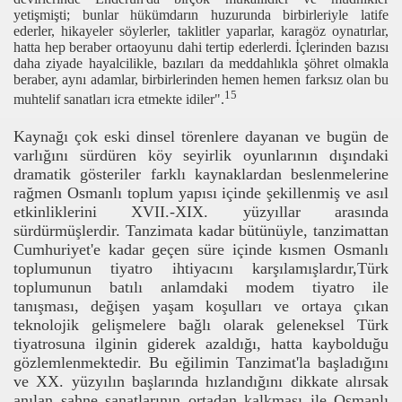
yetişmişti; bunlar hükümdarın huzurunda birbirleriyle latife
ederler, hikayeler söylerler, taklitler yaparlar, karagöz oynatırlar,
hatta hep beraber ortaoyunu dahi tertip ederlerdi. İçlerinden bazısı
daha ziyade hayalcilikle, bazıları da meddahlıkla şöhret olmakla
beraber, aynı adamlar, birbirlerinden hemen hemen farksız olan bu
15
muhtelif sanatları icra etmekte idiler".
Kaynağı çok eski dinsel törenlere dayanan ve bugün de
varlığını sürdüren köy seyirlik oyunlarının dışındaki
dramatik gösteriler farklı kaynaklardan beslenmelerine
rağmen Osmanlı toplum yapısı içinde şekillenmiş ve asıl
etkinliklerini XVII.-XIX. yüzyıllar arasında
sürdürmüşlerdir. Tanzimata kadar bütünüyle, tanzimattan
Cumhuriyet'e kadar geçen süre içinde kısmen Osmanlı
toplumunun tiyatro ihtiyacını karşılamışlardır,Türk
toplumunun batılı anlamdaki modem tiyatro ile
tanışması, değişen yaşam koşulları ve ortaya çıkan
teknolojik gelişmelere bağlı olarak geleneksel Türk
tiyatrosuna ilginin giderek azaldığı, hatta kaybolduğu
gözlemlenmektedir. Bu eğilimin Tanzimat'la başladığını
ve XX. yüzyılın başlarında hızlandığını dikkate alırsak
anılan sahne sanatlarının ortadan kalkması ile Osmanlı