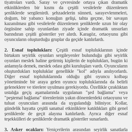
tiyatroları vardı.
Saray ve çevresinde ortaya
çıkan
dramatik
etkinliklerden bir
kısmı
da
çeşitli
vesilelerle düzenlenen
şenliklerde
sergilenirdi.
şehzadelerin
sünneti, saray
evlenmeleri,
doğum,
bir
yabancı konuğun gelişi,
tahta geçme, bir
savaşın
kazanılması gibi vesilelerle düzenlenen şenliklerde uzun bir olay
örgüsüne sahip oyunlardan ziyade içinde dramatik unsurları
barındıran çeşitli gösteriler yer alırdı. Karagöz, ortaoyunu gibi
oyuncuların oluşturduğu gruplar da geçide katılırlardı.
2. Esnaf toplulukları:
Çeşitli esnaf topluluklarının içinde
birtakım seyirlik oyunları sergileyenler bulunduğu gibi seyirlik
oyunları meslek haline getirmiş kişilerin de toplulukları, bugün ki
anlamıyla demek, meslek odası gibi kuruluşları vardı. Oyuncuların
oluşturdukları topluluklar genellikle "kol" adıyla anılıyorlardı.
Diğer esnaf topluluklarında olduğu gibi oyuncu kolbaşı
yönetiminde bir araya gelen oyuncu topluluklarında da belirli
geleneklere ve törelere uyulması gerekiyordu. Özellikle çıraklıktan
ustalığa geçiş aşamalarında uygulanan "şed bağlama" veya
"peştemal bağlama" törenlerinin yakın dönemlerdeki ortaoyunu ve
tuluat oyuncuları arasında da uygulandığı biliniyor. Kollar,
gündelik hayatta çeşitli sanatsal etkinliklere katıldıkları gibi genel
şenliklerde de geçit alayına katılırlardı. Ayrıca diğer esnaf
teşekkülleri de şenliklerde dramatik gösteriler sunarlardı.
3. Asker ocakları:
Yeniçerilerin arasından seyirlik sanatlarla