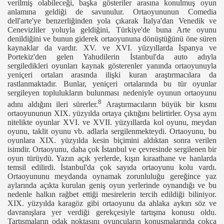
verilmiş olabileceği, başka gösteriler arasına konulmuş oyun
anlamına geldiği de savunulur. Ortaoyununun Comedia
 Bozmak"
dell'arte'ye benzerliğinden yola çıkarak İtalya'dan Venedik ve
Cenevizliler yoluyla geldiğini, Türkiye'de buna Arte oyunu
cchino'ya
denildiğini ve bunun giderek ortaoyununa dönüştüğünü öne süren
kaynaklar da vardır. XV. ve XVI. yüzyıllarda İspanya ve
Portekiz'den gelen Yahudilerin İstanbul'da auto adıyla
sergiledikleri oyunları kaynak gösterenler yanında ortaoyunuyla
yeniçeri ortaları arasında ilişki kuran araştırmacılara da
rastlanmaktadır. Bunlar, yeniçeri ortalarında bu tür oyunlar
sergileyen toplulukların bulunması nedeniyle oyunun ortaoyunu
8
adını aldığını ileri sürerler.
Araştırmacıların büyük bir kısmı
ortaoyununun XIX. yüzyılda ortaya çıktığını belirtirler. Oysa aynı
nitelikte oyunlar XVI. ve XVII. yüzyıllarda kol oyunu, meydan
oyunu, taklit oyunu vb. adlarla sergilenmekteydi. Ortaoyunu, bu
oyunlara XIX. yüzyılda kesin biçimini aldıktan sonra verilen
isimdir. Ortaoyunu, daha çok İstanbul ve çevresinde sergilenen bir
oyun türüydü. Yazın açık yerlerde, kışın kıraathane ve hanlarda
temsil edilirdi. İstanbul'da çok sayıda ortaoyunu kolu vardı.
Ortaoyununu meydanda oynamak zorunluluğu gereğince yaz
aylarında açıkta kurulan geniş oyun yerlerinde oynandığı ve bu
nedenle halkın rağbet ettiği mesirelerin tercih edildiği biliniyor.
XIX. yüzyılda karagöz gibi ortaoyunu da ahlaka aykırı söz ve
davranışlara yer verdiği gerekçesiyle tartışma konusu oldu.
Tartışmaların odak noktasını oyuncuların konuşmalarında çokça