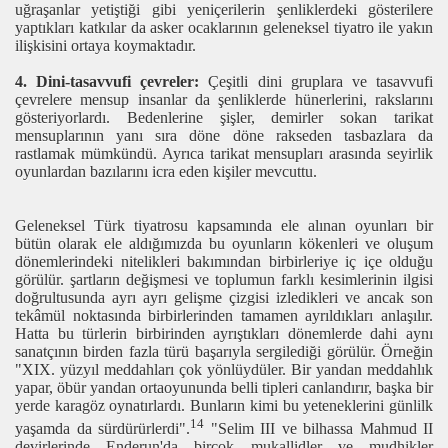
uğraşanlar yetiştiği gibi yeniçerilerin şenliklerdeki gösterilere
yaptıkları katkılar da asker ocaklarının geleneksel tiyatro ile yakın
ilişkisini ortaya koymaktadır.
4. Dini-tasavvufi çevreler:
Çeşitli dini gruplara ve tasavvufi
çevrelere mensup insanlar da şenliklerde hünerlerini, rakslarını
gösteriyorlardı. Bedenlerine şişler, demirler sokan tarikat
mensuplarının yanı sıra döne döne rakseden tasbazlara da
rastlamak mümkündü. Ayrıca tarikat mensupları arasında seyirlik
oyunlardan bazılarını icra eden kişiler mevcuttu.
Geleneksel Türk tiyatrosu kapsamında ele alınan oyunları bir
bütün olarak ele aldığımızda bu oyunların kökenleri ve oluşum
dönemlerindeki nitelikleri bakımından birbirleriye iç içe olduğu
görülür. şartların değişmesi ve toplumun farklı kesimlerinin ilgisi
doğrultusunda ayrı ayrı gelişme çizgisi izledikleri ve ancak son
tekâmül noktasında birbirlerinden tamamen ayrıldıkları anlaşılır.
Hatta bu türlerin birbirinden ayrıştıkları dönemlerde dahi aynı
sanatçının birden fazla türü başarıyla sergilediği görülür. Örneğin
"XIX. yüzyıl meddahları çok yönlüydüler. Bir yandan meddahlık
yapar, öbür yandan ortaoyununda belli tipleri canlandırır, başka bir
yerde karagöz oynatırlardı. Bunların kimi bu yeteneklerini günlilk
14
yaşamda da sürdürürlerdi".
"Selim III ve bilhassa Mahmud II
devirlerinde Enderun'da birçok mukallidler ve mudhikler