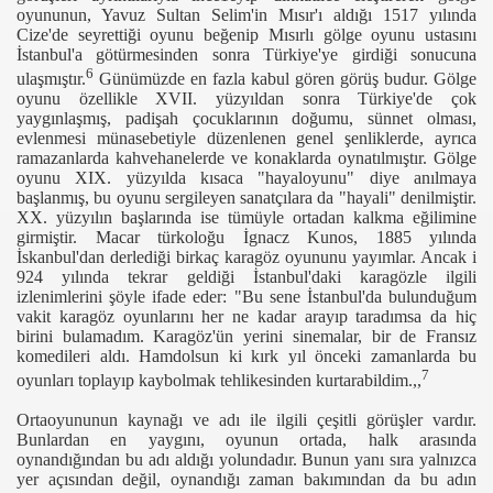
oyununun, Yavuz Sultan Selim'in Mısır'ı aldığı 1517 yılında
Cize'de seyrettiği oyunu beğenip Mısırlı gölge oyunu ustasını
İstanbul'a götürmesinden sonra Türkiye'ye girdiği sonucuna
6
ulaşmıştır.
Günümüzde en fazla kabul gören görüş budur. Gölge
oyunu özellikle XVII. yüzyıldan sonra Türkiye'de çok
yaygınlaşmış, padişah çocuklarının doğumu, sünnet olması,
evlenmesi münasebetiyle düzenlenen genel şenliklerde, ayrıca
ramazanlarda kahvehanelerde ve konaklarda oynatılmıştır. Gölge
oyunu XIX. yüzyılda kısaca "hayaloyunu" diye anılmaya
başlanmış, bu oyunu sergileyen sanatçılara da "hayali" denilmiştir.
XX. yüzyılın başlarında ise tümüyle ortadan kalkma eğilimine
girmiştir. Macar türkoloğu İgnacz Kunos, 1885 yılında
r
İskanbul'dan derlediği birkaç karagöz oyununu yayımlar. Ancak i
924 yılında tekrar geldiği İstanbul'daki karagözle ilgili
izlenimlerini şöyle ifade eder: "Bu sene İstanbul'da bulunduğum
vakit karagöz oyunlarını her ne kadar arayıp taradımsa da hiç
birini bulamadım. Karagöz'ün yerini sinemalar, bir de Fransız
komedileri aldı. Hamdolsun ki kırk yıl önceki zamanlarda bu
7
oyunları toplayıp kaybolmak tehlikesinden kurtarabildim.,,
Ortaoyununun kaynağı ve adı ile ilgili çeşitli görüşler vardır.
it
Bunlardan en yaygını, oyunun ortada, halk arasında
oynandığından bu adı aldığı yolundadır. Bunun yanı sıra yalnızca
yer açısından değil, oynandığı zaman bakımından da bu adın