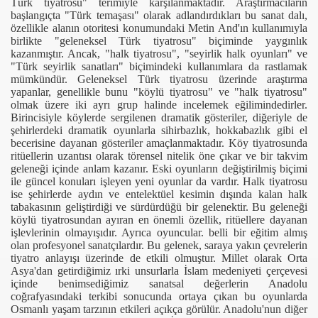
Türk tiyatrosu" terimiyle karşılanmaktadır. Araştırmacıların
başlangıçta "Türk temaşası" olarak adlandırdıkları bu sanat dalı,
özellikle alanın otoritesi konumundaki Metin And'ın kullanımıyla
birlikte "geleneksel Türk tiyatrosu" biçiminde yaygınlık
kazanmıştır. Ancak, "halk tiyatrosu", "seyirlik halk oyunları" ve
"Türk seyirlik sanatları" biçimindeki kullanımlara da rastlamak
mümkündür. Geleneksel Türk tiyatrosu üzerinde araştırma
yapanlar, genellikle bunu "köylü tiyatrosu" ve "halk tiyatrosu"
olmak üzere iki ayrı grup halinde incelemek eğilimindedirler.
Birincisiyle köylerde sergilenen dramatik gösteriler, diğeriyle de
şehirlerdeki dramatik oyunlarla sihirbazlık, hokkabazlık gibi el
becerisine dayanan gösteriler amaçlanmaktadır. Köy tiyatrosunda
ritüellerin uzantısı olarak törensel nitelik öne çıkar ve bir takvim
geleneği içinde anlam kazanır. Eski oyunların değiştirilmiş biçimi
ile güncel konuları işleyen yeni oyunlar da vardır. Halk tiyatrosu
ise şehirlerde aydın ve entelektüel kesimin dışında kalan halk
tabakasının geliştirdiği ve sürdürdüğü bir gelenektir. Bu geleneği
köylü tiyatrosundan ayıran en önemli özellik, ritüellere dayanan
işlevlerinin olmayışıdır. Ayrıca oyuncular. belli bir eğitim almış
olan profesyonel sanatçılardır. Bu gelenek, saraya yakın çevrelerin
tiyatro anlayışı üzerinde de etkili olmuştur. Millet olarak Orta
Asya'dan getirdiğimiz ırki unsurlarla İslam medeniyeti çerçevesi
içinde benimsediğimiz sanatsal değerlerin Anadolu
coğrafyasındaki terkibi sonucunda ortaya çıkan bu oyunlarda
Osmanlı yaşam tarzının etkileri açıkça görülür. Anadolu'nun diğer