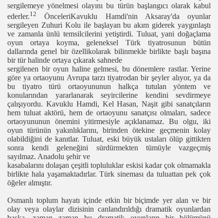
sergilemeye yönelmesi
olayını
bu türün
başlangıcı
olarak kabul
12
ederler.
Önceleri
Kavuklu Hamdi'nin Aksaray'da oyunlar
sergileyen Zuhuri Kolu ile
başlayan
bu
akım
giderek
yaygınlaştı
ve zamanla ünlü temsilcilerini
yetiştirdi.
Tuluat, yani
doğaçlama
oyun ortaya koyma, geleneksel Türk tiyatrosunun bütün
dallarında
genel bir özellik
olarak bilinmekle birlikte
başlı başına
bir tür halinde ortaya
çıkarak
sahnede
sergilenen bir oyun haline gelmesi, bu dönemlere rastlar. Yerine
göre ya ortaoyunu Avrupa
tarzı
tiyatrodan
bir şeyler alıyor,
ya da
bu tiyatro türü ortaoyununun halkça tutulan yöntem ve
konularından
yararlanarak seyircilerine kendini sevdirmeye
çalışıyordu.
Kavuklu Hamdi, Kel Hasan,
Naşit
gibi
sanatçıların
hem tuluat aktörü, hem de ortaoyunu
sanatçısı olmaları,
sadece
ortaoyununun önemini yitirmesiyle
açıklanamaz.
Bu olgu, iki
oyun türünün
yakınlıklarını,
birinden ötekine geçmenin
kolay
olabildiğini
de
kanıtlar.
Tuluat, eski büyük
ustaları
ölüp gittikten
sonra kendi
geleneğini
sürdürmekten tümüyle vaz
geçmiş
sayılmaz.
Anadolu
şehir
ve
kasabalarını dolaşan çeşitli
topluluklar eskisi kadar çok olmamakla
birlikte hala
yaşamaktadırlar.
Türk
sineması
da tuluattan pek çok
öğeler
almıştır.
Osmanlı
toplum
hayatı
içinde etkin bir biçimde yer alan ve bir
olay veya olaylar dizisinin
canlandırıldığı
dramatik oyunlardan
başka,
zaman zaman bu dramatik
oyunların
bir bölümünü