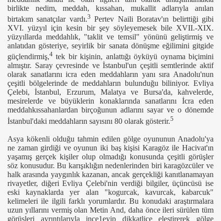
birlikte nedim, meddah, kıssahan, mukallit adlarıyla anılan
3
birtakım sanatçılar vardı.
Pertev Naili Boratav'ın belirttiği gibi
XVI. yüzyıl için kesin bir şey söyleyemesek bile XVII.-XIX.
yüzyıllarda meddahlık, "taklit ve temsil" yönünü geliştirmiş ve
anlatıdan gösteriye, seyirlik bir sanata dönüşme eğilimini gitgide
4
güçlendirmiş,
tek bir kişinin, anlattığı öyküyü oynama biçimini
almıştır. Saray çevresinde ve İstanbul'un çeşitli semtlerinde aktif
olarak sanatlarını icra eden meddahların yanı sıra Anadolu'nun
çeşitli bölgelerinde de meddahların bulunduğu biliniyor. Evliya
Çelebi, İstanbul, Erzurum, Malatya ve Bursa'da, kahvelerde,
mesirelerde ve büyüklerin konaklarında sanatlarını İcra eden
meddahkıssahanlardan birçoğunun adlarını sayar ve o dönemde
5
İstanbul'daki meddahların sayısını 80 olarak gösterir.
Asya kökenli olduğu tahmin edilen gölge oyununun Anadolu'ya
ne zaman girdiği ve oyunun iki baş kişisi Karagöz ile Hacivat'ın
yaşamış gerçek kişiler olup olmadığı konusunda çeşitli görüşler
söz konusudur. Bu karışıklığın nedenlerinden biri karagözcüler ve
halk arasında yaygınlık kazanan, ancak gerçekliği kanıtlanamayan
rivayetler, diğeri Evliya Çelebi'nin verdiği bilgiler, üçüncüsü ise
rosu
eski kaynaklarda yer alan "kogurcak, kavurcak, kabarcuk"
kelimeleri ile ilgili farklı yorumlardır. Bu konudaki araştırmalara
uzun yıllarını vermiş olan Metin And, daha önce ileri sürülen tüm
görüşleri ayrıntılarıyla ince1eyip dikkatlice eleştirerek gölge