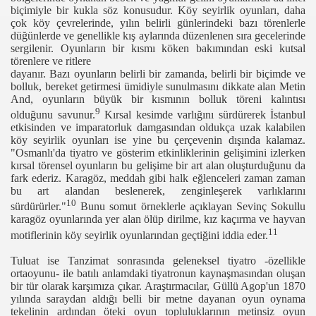
biçimiyle bir kukla söz konusudur. Köy seyirlik oyunları, daha
çok köy çevrelerinde, yılın belirli günlerindeki bazı törenlerle
düğünlerde ve genellikle kış aylarında düzenlenen sıra gecelerinde
sergilenir. Oyunların bir kısmı köken bakımından eski kutsal
törenlere ve ritlere
dayanır. Bazı oyunların belirli bir zamanda, belirli bir biçimde ve
bolluk, bereket getirmesi ümidiyle sunulmasını dikkate alan Metin
And, oyunların büyük bir kısmının bolluk töreni kalıntısı
9
olduğunu savunur.
Kırsal kesimde varlığını sürdürerek İstanbul
etkisinden ve imparatorluk damgasından oldukça uzak kalabilen
köy seyirlik oyunları ise yine bu çerçevenin dışında kalamaz.
"Osmanlı'da tiyatro ve gösterim etkinliklerinin gelişimini izlerken
kırsal törensel oyunların bu gelişime bir art alan oluşturduğunu da
fark ederiz. Karagöz, meddah gibi halk eğlenceleri zaman zaman
bu art alandan beslenerek, zenginleşerek varlıklarını
10
sürdürürler."
Bunu somut örneklerle açıklayan Sevinç Sokullu
karagöz oyunlarında yer alan ölüp dirilme, kız kaçırma ve hayvan
11
motiflerinin köy seyirlik oyunlarından geçtiğini iddia eder.
Tuluat ise Tanzimat sonrasında geleneksel tiyatro -özellikle
ortaoyunu- ile batılı anlamdaki tiyatronun kaynaşmasından oluşan
bir tür olarak karşımıza çıkar. Araştırmacılar, Güllü Agop'un 1870
yılında saraydan aldığı belli bir metne dayanan oyun oynama
tekelinin ardından öteki oyun topluluklarının metinsiz oyun