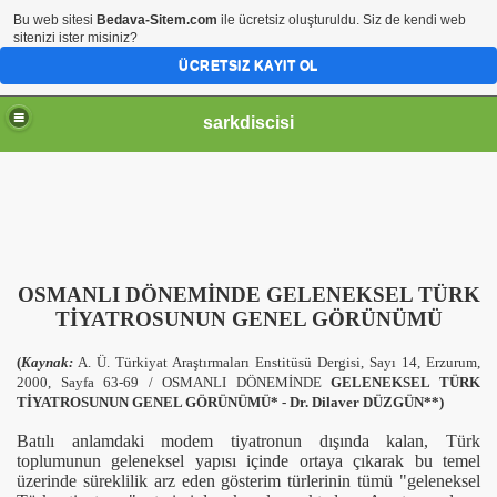
Bu web sitesi
Bedava-Sitem.com
ile ücretsiz oluşturuldu. Siz de kendi web
sitenizi ister misiniz?
ÜCRETSIZ KAYIT OL
sarkdiscisi
OSMANLI DÖNEMİNDE GELENEKSEL TÜRK
TİYATROSUNUN GENEL GÖRÜNÜMÜ
(
Kaynak:
A. Ü. Türkiyat Araştırmaları Enstitüsü Dergisi, Sayı 14, Erzurum,
2000, Sayfa 63-69 / OSMANLI DÖNEMİNDE
GELENEKSEL TÜRK
TİYATROSUNUN
GENEL GÖRÜNÜMÜ* - Dr. Dilaver DÜZGÜN**)
Batılı anlamdaki modem tiyatronun dışında kalan, Türk
toplumunun geleneksel yapısı içinde ortaya çıkarak bu temel
üzerinde süreklilik arz eden gösterim türlerinin tümü "geleneksel