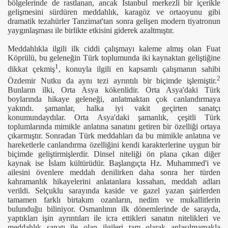
bölgelerinde de rastlanan, ancak İstanbul merkezli bir içerikle
gelişmesini sürdüren meddahlık, karagöz ve ortaoyunu gibi
dramatik tezahürler Tanzimat'tan sonra gelişen modern tiyatronun
yaygınlaşması ile birlikte etkisini giderek azaltmıştır.
Meddahlıkla ilgili ilk ciddi çalışmayı kaleme almış olan Fuat
Köprülü, bu geleneğin Türk toplumunda iki kaynaktan geliştiğine
1
dikkat çekmiş
, konuyla ilgili en kapsamlı çalışmanın sahibi
2
Özdemir Nutku da aynı tezi ayrıntılı bir biçimde işlemiştir.
Bunların ilki, Orta Asya kökenlidir. Orta Asya'daki Türk
boylarında hikaye geleneği, anlatmaktan çok canlandırmaya
yakındı. şamanlar, halka iyi vakit geçirten sanatçı
konumundaydılar. Orta Asya'daki şamanlık, çeşitli Türk
toplumlarında mimikle anlatına sanatını getiren bir özelliği ortaya
çıkarmıştır. Sonradan Türk meddahları da bu mimikle anlatına ve
hareketlerle canlandırma özelliğini kendi karakterlerine uygun bir
biçimde geliştirmişlerdir. Dinsel niteliği ön plana çıkan diğer
kaynak ise İslam kültürüdür. Başlangıçta Hz. Muhammed'i ve
ailesini övenlere meddah denilirken daha sonra her türden
kahramanlık hikayelerini anlatanlara kıssahan, meddah adları
verildi. Selçuklu sarayında kaside ve gazel yazan şairlerden
tamamen farklı birtakım ozanların, nedim ve mukallitlerin
bulunduğu biliniyor. Osmanlının ilk dönemlerinde de sarayda,
yaptıkları işin ayrıntıları ile icra ettikleri sanatın nitelikleri ve
meddahlık sanatı ile olan ilgileri tam olarak anlaşılmamakla